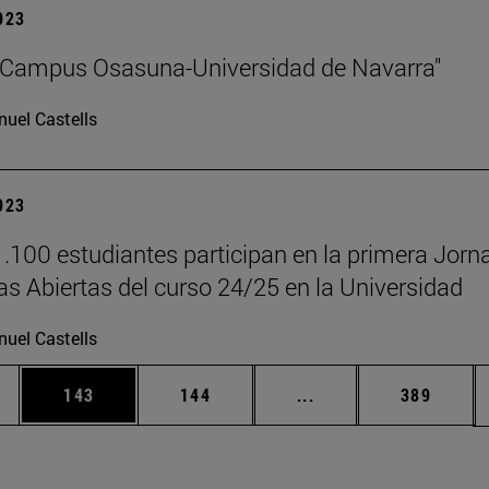
2023
"Campus Osasuna-Universidad de Navarra"
uel Castells
2023
.100 estudiantes participan en la primera Jorn
as Abiertas del curso 24/25 en la Universidad
uel Castells
ias Use TAB para desplazarse.
a
Página
Página
Páginas intermedias 
Página
143
144
...
389