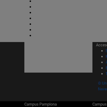
Acces
© Uni
Nava
Campus Pamplona
Campus 