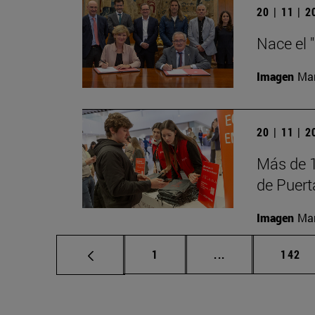
20 | 11 | 
Nace el 
Imagen
Man
20 | 11 | 
Más de 1
de Puert
Imagen
Man
Página
Páginas intermed
Págin
1
...
142