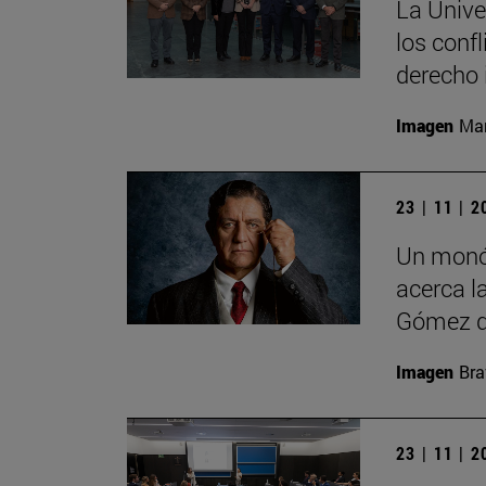
La Unive
los conf
derecho 
Imagen
Man
23 | 11 | 
Un monó
acerca la
Gómez d
Imagen
Bra
23 | 11 | 