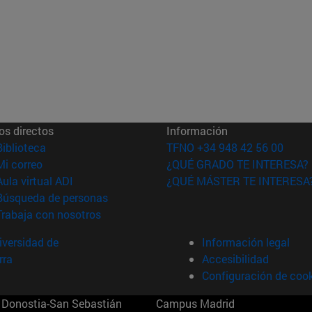
os directos
Información
(abre en nueva ventana)
Biblioteca
TFNO +34 948 42 56 00
(abre en nueva ventana)
Mi correo
¿QUÉ GRADO TE INTERESA?
(abre en nueva ventana)
Aula virtual ADI
¿QUÉ MÁSTER TE INTERESA
(abre en nueva ventana)
Búsqueda de personas
(abre en nueva ventana)
Trabaja con nosotros
versidad de
Información legal
rra
Accesibilidad
Configuración de coo
Donostia-San Sebastián
Campus Madrid