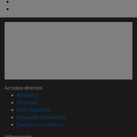
Accesos directos
(abre en nueva ventana)
Biblioteca
(abre en nueva ventana)
Mi correo
(abre en nueva ventana)
Aula virtual ADI
(abre en nueva ventana)
Búsqueda de personas
(abre en nueva ventana)
Trabaja con nosotros
Información