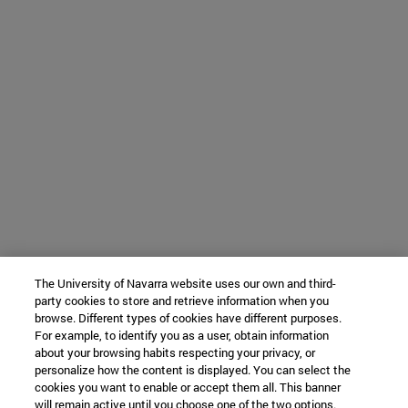
The University of Navarra website uses our own and third-
party cookies to store and retrieve information when you
browse. Different types of cookies have different purposes.
For example, to identify you as a user, obtain information
about your browsing habits respecting your privacy, or
personalize how the content is displayed. You can select the
cookies you want to enable or accept them all. This banner
will remain active until you choose one of the two options.