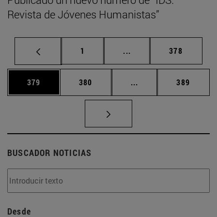
Revista de Jóvenes Humanistas”
Página
Páginas intermedias Us
Página
1
...
378
Página
Página
Páginas intermedias 
Página
379
380
...
389
BUSCADOR NOTICIAS
Desde