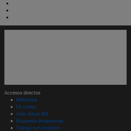
Accesos directos
(abre en nueva ventana)
Biblioteca
(abre en nueva ventana)
Mi correo
(abre en nueva ventana)
Aula virtual ADI
(abre en nueva ventana)
Búsqueda de personas
(abre en nueva ventana)
Trabaja con nosotros