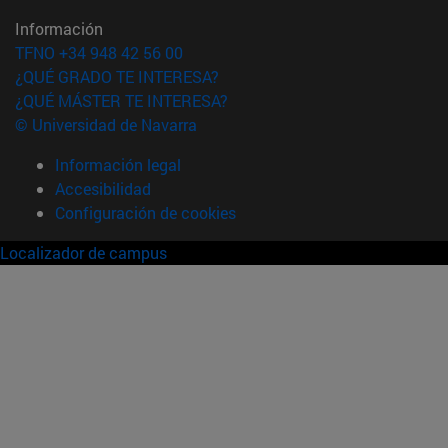
Información
TFNO +34 948 42 56 00
¿QUÉ GRADO TE INTERESA?
¿QUÉ MÁSTER TE INTERESA?
© Universidad de Navarra
Información legal
Accesibilidad
Configuración de cookies
Localizador de campus