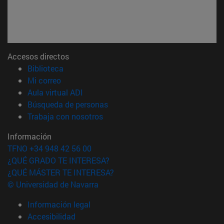
Accesos directos
(abre en nueva ventana)
Biblioteca
(abre en nueva ventana)
Mi correo
(abre en nueva ventana)
Aula virtual ADI
(abre en nueva ventana)
Búsqueda de personas
(abre en nueva ventana)
Trabaja con nosotros
Información
TFNO +34 948 42 56 00
¿QUÉ GRADO TE INTERESA?
¿QUÉ MÁSTER TE INTERESA?
© Universidad de Navarra
Información legal
Accesibilidad