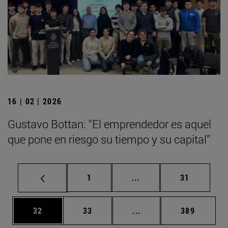
16 | 02 | 2026
Gustavo Bottan: “El emprendedor es aquel
que pone en riesgo su tiempo y su capital”
Página
Páginas intermedias Us
Página
1
...
31
Página
Página
Páginas intermedias U
Página
32
33
...
389