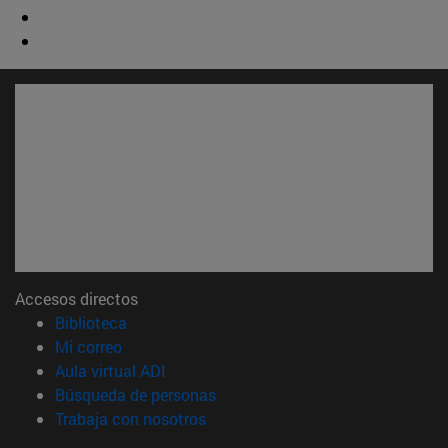
Accesos directos
(abre en nueva ventana)
Biblioteca
(abre en nueva ventana)
Mi correo
(abre en nueva ventana)
Aula virtual ADI
(abre en nueva ventana)
Búsqueda de personas
(abre en nueva ventana)
Trabaja con nosotros