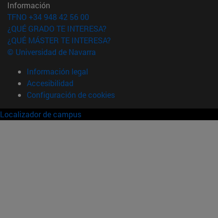
Información
TFNO +34 948 42 56 00
¿QUÉ GRADO TE INTERESA?
¿QUÉ MÁSTER TE INTERESA?
© Universidad de Navarra
Información legal
Accesibilidad
Configuración de cookies
Localizador de campus