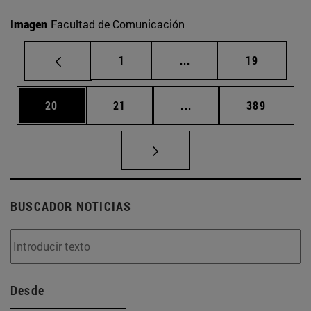
Imagen
Facultad de Comunicación
Página
Páginas intermedias Us
Página
1
...
19
Página
Página
Páginas intermedias U
Página
20
21
...
389
BUSCADOR NOTICIAS
Desde