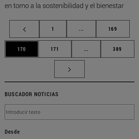
en torno a la sostenibilidad y el bienestar
Página
Páginas intermedias Us
Página
1
...
169
Página
Página
Páginas intermedias 
Página
170
171
...
389
BUSCADOR NOTICIAS
Desde