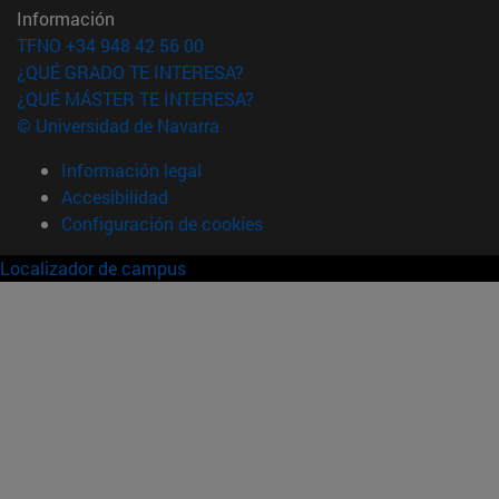
Información
TFNO +34 948 42 56 00
¿QUÉ GRADO TE INTERESA?
¿QUÉ MÁSTER TE INTERESA?
© Universidad de Navarra
Información legal
Accesibilidad
Configuración de cookies
Localizador de campus