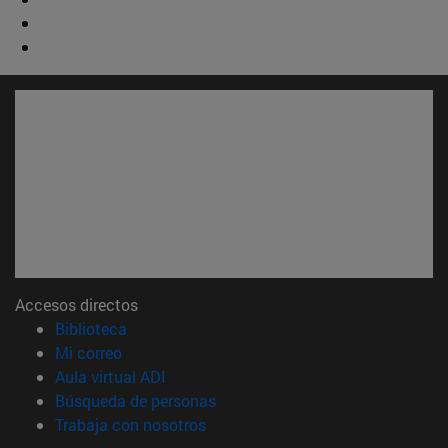
Accesos directos
(abre en nueva ventana)
Biblioteca
(abre en nueva ventana)
Mi correo
(abre en nueva ventana)
Aula virtual ADI
(abre en nueva ventana)
Búsqueda de personas
(abre en nueva ventana)
Trabaja con nosotros