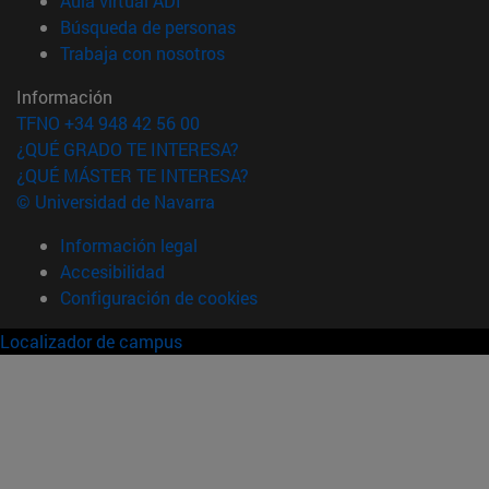
Aula virtual ADI
(abre en nueva ventana)
Búsqueda de personas
(abre en nueva ventana)
Trabaja con nosotros
Información
TFNO +34 948 42 56 00
¿QUÉ GRADO TE INTERESA?
¿QUÉ MÁSTER TE INTERESA?
© Universidad de Navarra
Información legal
Accesibilidad
Configuración de cookies
Localizador de campus