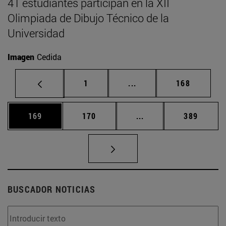
41 estudiantes participan en la XII
Olimpiada de Dibujo Técnico de la
Universidad
Imagen
Cedida
Página
Páginas intermedias Us
Página
1
...
168
Página
Página
Páginas intermedias 
Página
169
170
...
389
BUSCADOR NOTICIAS