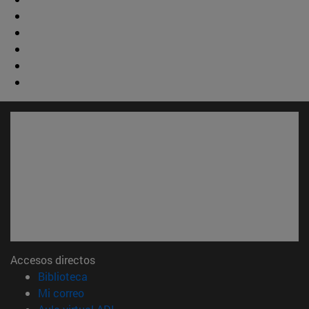
Accesos directos
(abre en nueva ventana)
Biblioteca
(abre en nueva ventana)
Mi correo
(abre en nueva ventana)