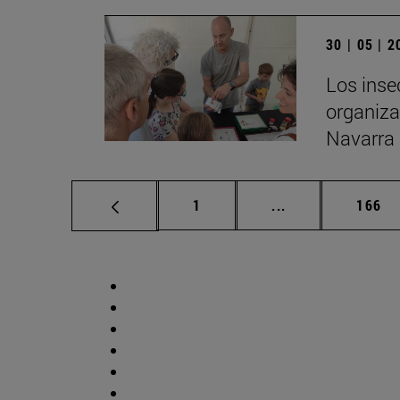
30 | 05 | 
Los inse
organiza
Navarra 
Página
Páginas intermed
Págin
1
...
166