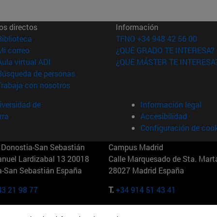
os directos
Información
(abre en nueva ventana)
Biblioteca
TFNO +34 948 42 56 00
(abre en nueva ventana)
Mi correo
¿QUÉ GRADO TE INTERESA?
(abre en nueva ventana)
Aula virtual ADI
¿QUÉ MÁSTER TE INTERESA
(abre en nueva ventana)
Búsqueda de personas
(abre en nueva ventana)
Trabaja con nosotros
versidad de
Información legal
rra
Accesibilidad
Configuración de coo
Donostia-San Sebastián
Campus Madrid
anuel Lardizabal 13 20018
Calle Marquesado de Sta. Marta
a-San Sebastián España
28027 Madrid España
43 21 98 77
T.
+34 914 51 43 41
Nueva York (IESE)
Campus Munich (IESE)