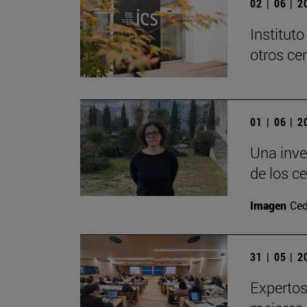
02 | 06 | 
Institut
otros ce
01 | 06 | 
Una inve
de los c
Imagen
Ced
31 | 05 | 
Expertos