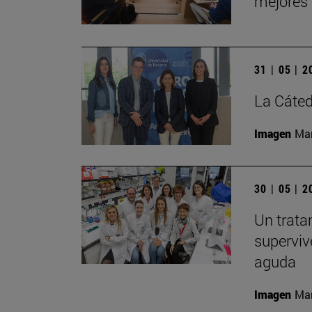
mejores 
31 | 05 | 
La Cáted
Imagen
Man
30 | 05 | 
Un trat
superviv
aguda
Imagen
Man