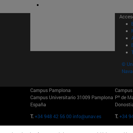
Acces
© Uni
Nava
Campus Pamplona
Campus 
Campus Universitario 31009 Pamplona
Pº de M
España
Donosti
T.
+34 948 42 56 00
info@unav.es
T.
+34 9
Campus Madrid (IESE)
Campus 