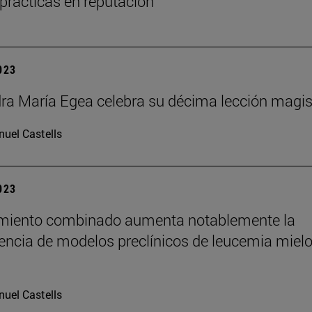
prácticas en reputación
2023
ra María Egea celebra su décima lección magis
uel Castells
2023
amiento combinado aumenta notablemente la
encia de modelos preclínicos de leucemia mielo
uel Castells