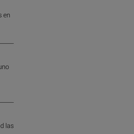
s en
 uno
s
d las