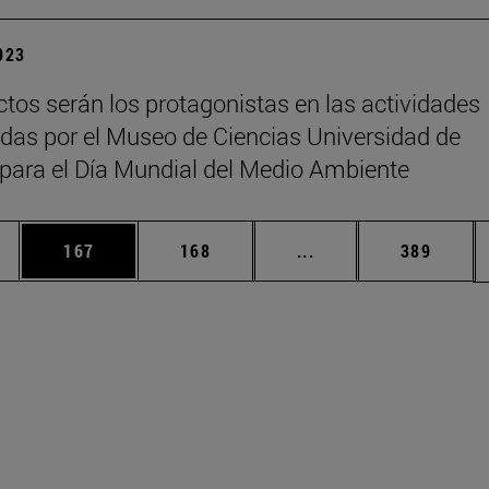
2023
ctos serán los protagonistas en las actividades
das por el Museo de Ciencias Universidad de
para el Día Mundial del Medio Ambiente
ias Use TAB para desplazarse.
a
Página
Página
Páginas intermedias 
Página
167
168
...
389