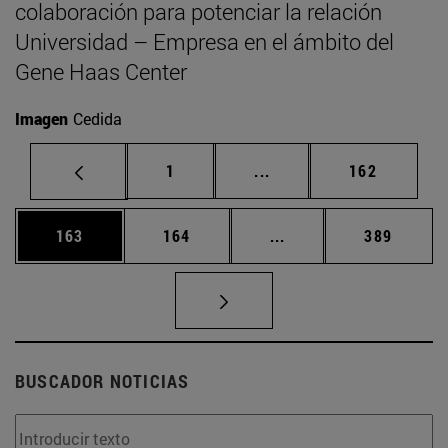
colaboración para potenciar la relación
Universidad – Empresa en el ámbito del
Gene Haas Center
Imagen
Cedida
Página
Páginas intermedias Us
Página
1
...
162
Página
Página
Páginas intermedias 
Página
163
164
...
389
BUSCADOR NOTICIAS