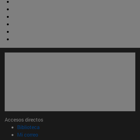
Accesos directos
(abre en nueva ventana)
Biblioteca
(abre en nueva ventana)
Mi correo