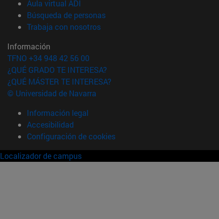
(abre en nueva ventana)
Aula virtual ADI
(abre en nueva ventana)
Búsqueda de personas
(abre en nueva ventana)
Trabaja con nosotros
Información
TFNO +34 948 42 56 00
¿QUÉ GRADO TE INTERESA?
¿QUÉ MÁSTER TE INTERESA?
© Universidad de Navarra
Información legal
Accesibilidad
Configuración de cookies
Localizador de campus