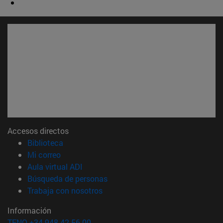
Accesos directos
(abre en nueva ventana)
Biblioteca
(abre en nueva ventana)
Mi correo
(abre en nueva ventana)
Aula virtual ADI
(abre en nueva ventana)
Búsqueda de personas
(abre en nueva ventana)
Trabaja con nosotros
Información
TFNO +34 948 42 56 00