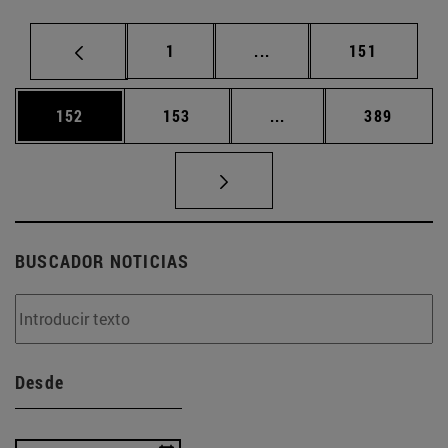
Página
Páginas intermedias Us
Página
1
...
151
Página
Página
Páginas intermedias 
Página
152
153
...
389
BUSCADOR NOTICIAS
Desde