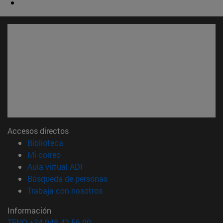
Accesos directos
(abre en nueva ventana)
Biblioteca
(abre en nueva ventana)
Mi correo
(abre en nueva ventana)
Aula virtual ADI
(abre en nueva ventana)
Búsqueda de personas
(abre en nueva ventana)
Trabaja con nosotros
Información
TFNO +34 948 42 56 00