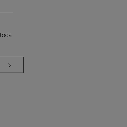
 toda
Use TAB para desplazarse.