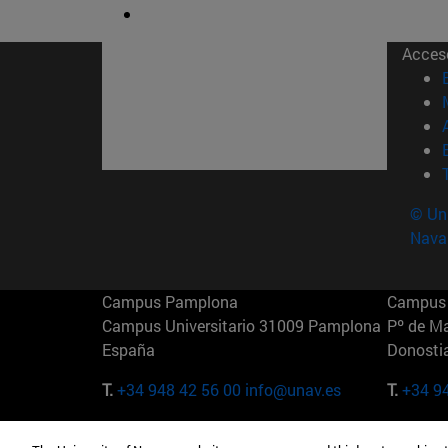
Acces
© Uni
Nava
Campus Pamplona
Campus 
Campus Universitario 31009 Pamplona
Pº de M
España
Donosti
T.
+34 948 42 56 00
info@unav.es
T.
+34 9
Campus Madrid (IESE)
Campus 