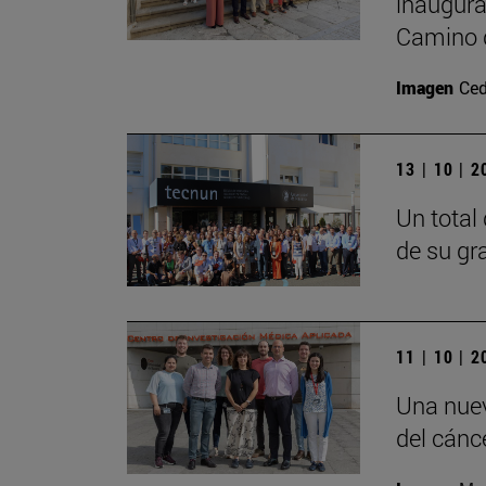
inaugura
Camino 
Imagen
Ced
13 | 10 | 
Un total
de su gr
11 | 10 | 
Una nuev
del cánc