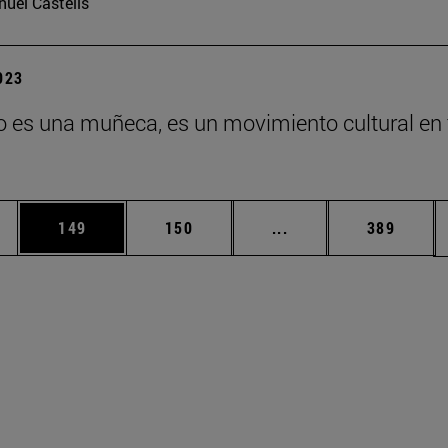
uel Castells
2023
o es una muñeca, es un movimiento cultural en
ias Use TAB para desplazarse.
a
Página
Página
Páginas intermedias 
Página
149
150
...
389