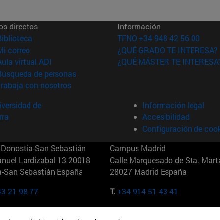
os directos
Información
(abre en nueva ventana)
Biblioteca
TFNO +34 948 42 56 00
(abre en nueva ventana)
Mi correo
¿QUÉ GRADO TE INTERESA?
(abre en nueva ventana)
Aula virtual ADI
¿QUÉ MÁSTER TE INTERESA
(abre en nueva ventana)
Búsqueda de personas
(abre en nueva ventana)
Trabaja con nosotros
versidad de
Información legal
rra
Accesibilidad
Configuración de coo
Donostia-San Sebastián
Campus Madrid
anuel Lardizabal 13 20018
Calle Marquesado de Sta. Marta
a-San Sebastián España
28027 Madrid España
43 21 98 77
T.
+34 914 51 43 41
Nueva York (IESE)
Campus Munich (IESE)