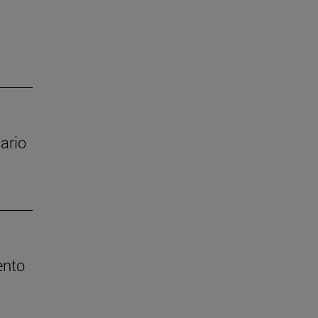
ario
ento