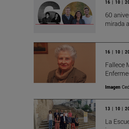
16 | 10 | 
60 anive
mirada a
16 | 10 | 
Fallece 
Enferme
Imagen
Ced
13 | 10 | 
La Escue