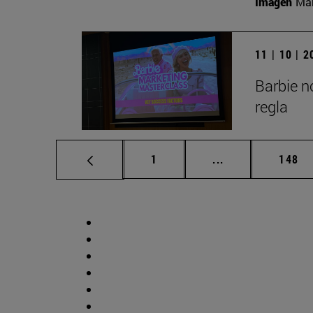
Imagen
Man
11 | 10 | 
Barbie n
regla
Página
Páginas intermed
Págin
1
...
148