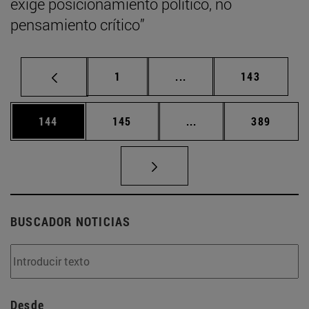
exige posicionamiento político, no
pensamiento crítico”
Página
Páginas intermedias Us
Página
1
...
143
Página
Página
Páginas intermedias 
Página
144
145
...
389
BUSCADOR NOTICIAS
Desde