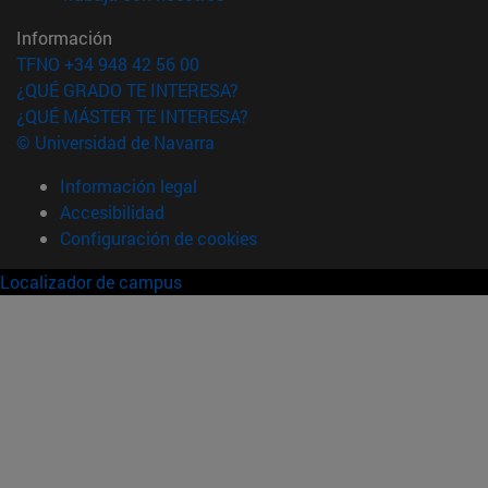
Información
TFNO +34 948 42 56 00
¿QUÉ GRADO TE INTERESA?
¿QUÉ MÁSTER TE INTERESA?
© Universidad de Navarra
Información legal
Accesibilidad
Configuración de cookies
Localizador de campus