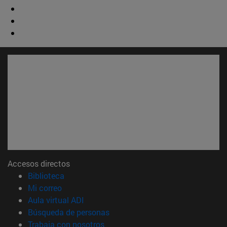
Accesos directos
(abre en nueva ventana)
Biblioteca
(abre en nueva ventana)
Mi correo
(abre en nueva ventana)
Aula virtual ADI
(abre en nueva ventana)
Búsqueda de personas
(abre en nueva ventana)
Trabaja con nosotros