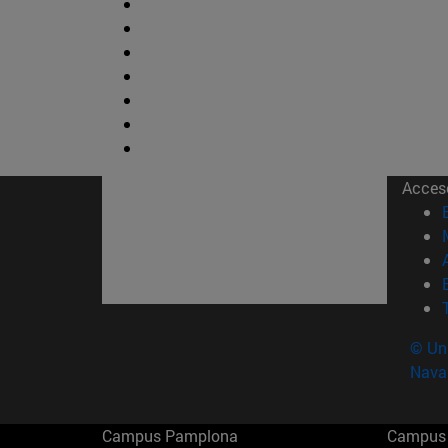
Acces
© Uni
Nava
Campus Pamplona
Campus 