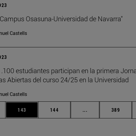
2023
"Campus Osasuna-Universidad de Navarra"
uel Castells
2023
.100 estudiantes participan en la primera Jorn
as Abiertas del curso 24/25 en la Universidad
uel Castells
ias Use TAB para desplazarse.
a
Página
Página
Páginas intermedias 
Página
143
144
...
389