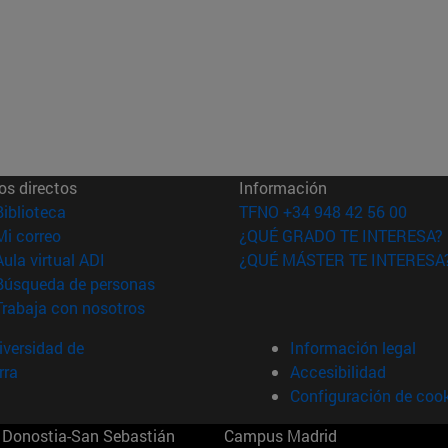
os directos
Información
(abre en nueva ventana)
Biblioteca
TFNO +34 948 42 56 00
(abre en nueva ventana)
Mi correo
¿QUÉ GRADO TE INTERESA?
(abre en nueva ventana)
Aula virtual ADI
¿QUÉ MÁSTER TE INTERESA
(abre en nueva ventana)
Búsqueda de personas
(abre en nueva ventana)
Trabaja con nosotros
versidad de
Información legal
rra
Accesibilidad
Configuración de coo
Donostia-San Sebastián
Campus Madrid