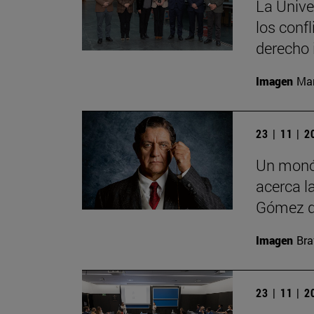
La Unive
los conf
derecho 
Imagen
Man
23 | 11 | 
Un monó
acerca la
Gómez d
Imagen
Bra
23 | 11 | 