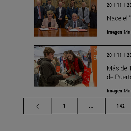
20 | 11 | 
Nace el 
Imagen
Man
20 | 11 | 
Más de 1
de Puert
Imagen
Man
Página
Páginas intermed
Págin
1
...
142