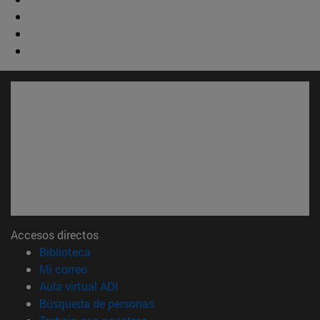
Accesos directos
(abre en nueva ventana)
Biblioteca
(abre en nueva ventana)
Mi correo
(abre en nueva ventana)
Aula virtual ADI
(abre en nueva ventana)
Búsqueda de personas
(abre en nueva ventana)