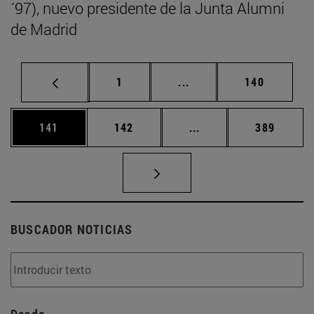
´97), nuevo presidente de la Junta Alumni
de Madrid
Página
Páginas intermedias Us
Página
1
...
140
Página
Página
Páginas intermedias 
Página
141
142
...
389
BUSCADOR NOTICIAS
Desde