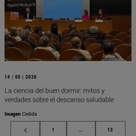
14 | 05 | 2026
La ciencia del buen dormir: mitos y
verdades sobre el descanso saludable
Imagen
Cedida
Página
Páginas intermedias Us
Página
1
...
13