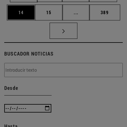
Página
Página
Páginas intermedias U
Página
14
15
...
389
BUSCADOR NOTICIAS
Desde
Hasta