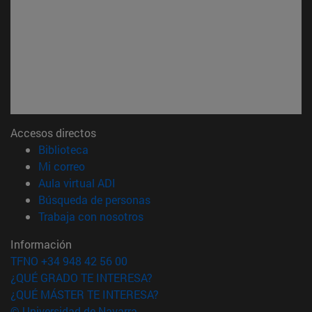
Accesos directos
(abre en nueva ventana)
Biblioteca
(abre en nueva ventana)
Mi correo
(abre en nueva ventana)
Aula virtual ADI
(abre en nueva ventana)
Búsqueda de personas
(abre en nueva ventana)
Trabaja con nosotros
Información
TFNO +34 948 42 56 00
¿QUÉ GRADO TE INTERESA?
¿QUÉ MÁSTER TE INTERESA?
© Universidad de Navarra