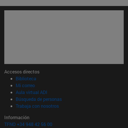
Accesos directos
(abre en nueva ventana)
Biblioteca
(abre en nueva ventana)
Mi correo
(abre en nueva ventana)
Aula virtual ADI
(abre en nueva ventana)
Búsqueda de personas
(abre en nueva ventana)
Trabaja con nosotros
Información
TFNO +34 948 42 56 00