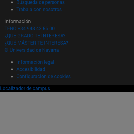
(abre en nueva ventana)
Búsqueda de personas
(abre en nueva ventana)
Trabaja con nosotros
Información
TFNO +34 948 42 56 00
¿QUÉ GRADO TE INTERESA?
¿QUÉ MÁSTER TE INTERESA?
© Universidad de Navarra
Información legal
Accesibilidad
Configuración de cookies
Localizador de campus