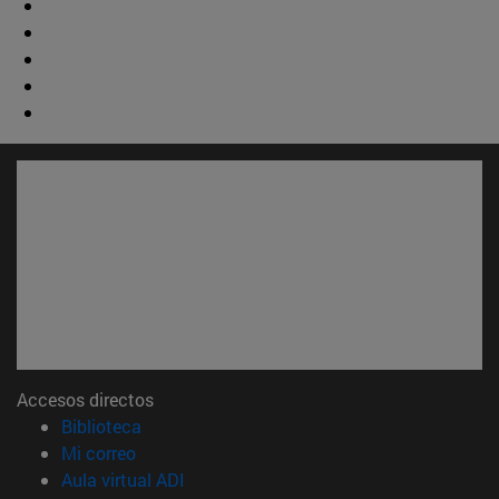
Accesos directos
(abre en nueva ventana)
Biblioteca
(abre en nueva ventana)
Mi correo
(abre en nueva ventana)
Aula virtual ADI