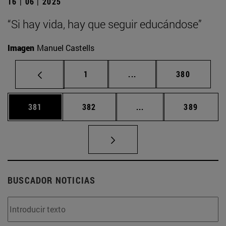
16 | 06 | 2025
“Si hay vida, hay que seguir educándose”
Imagen
Manuel Castells
Página
Páginas intermedias Us
Página
1
...
380
Página
Página
Páginas intermedias 
Página
381
382
...
389
BUSCADOR NOTICIAS