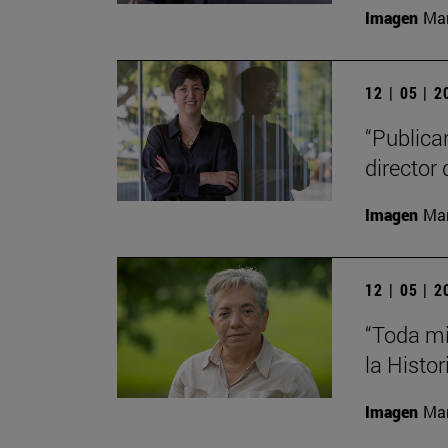
Imagen
Man
12 | 05 | 
“Publica
director 
Imagen
Man
12 | 05 | 
“Toda mi
la Histor
Imagen
Man