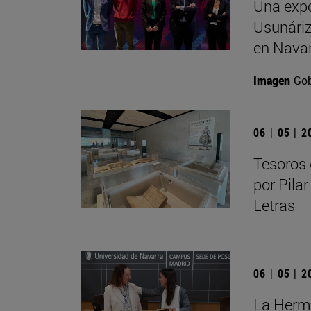
Una expo
Usunáriz 
en Nava
Imagen
Gob
06 | 05 | 
Tesoros 
por Pilar
Letras
06 | 05 | 
La Herma