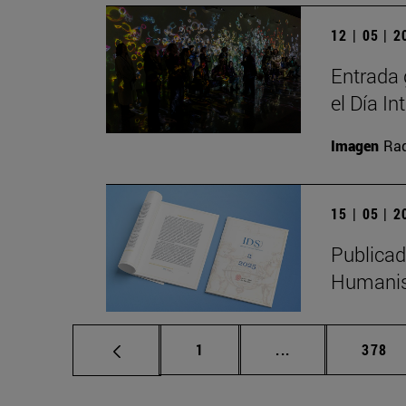
12 | 05 | 
Entrada 
el Día I
Imagen
Raq
15 | 05 | 
Publicad
Humanis
Página
Páginas intermed
Págin
1
...
378