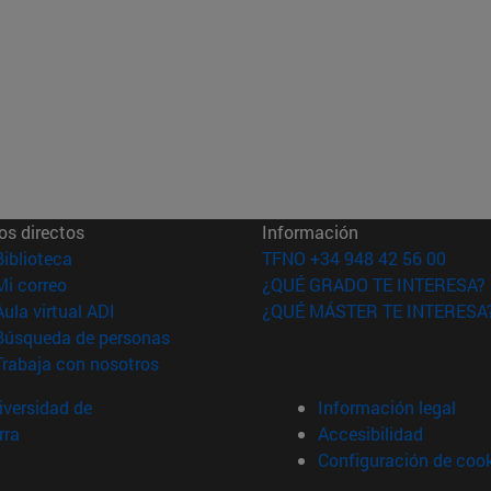
os directos
Información
(abre en nueva ventana)
Biblioteca
TFNO +34 948 42 56 00
(abre en nueva ventana)
Mi correo
¿QUÉ GRADO TE INTERESA?
(abre en nueva ventana)
Aula virtual ADI
¿QUÉ MÁSTER TE INTERESA
(abre en nueva ventana)
Búsqueda de personas
(abre en nueva ventana)
Trabaja con nosotros
versidad de
Información legal
rra
Accesibilidad
Configuración de coo