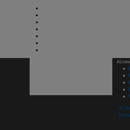
Acces
© Uni
Nava