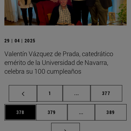
29 | 04 | 2025
Valentín Vázquez de Prada, catedrático
emérito de la Universidad de Navarra,
celebra su 100 cumpleaños
Página
Páginas intermedias Us
Página
1
...
377
Página
Página
Páginas intermedias 
Página
378
379
...
389