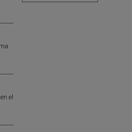
rma
en el