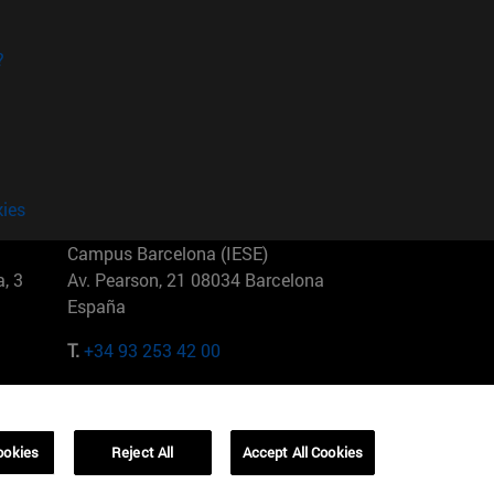
?
kies
Campus Barcelona (IESE)
, 3
Av. Pearson, 21 08034 Barcelona
España
T.
+34 93 253 42 00
Campus Sao Paulo (IESE)
5
Rua Martiniano de Carvalho, 573
01321001 Bela Vista Brasil
ookies
Reject All
Accept All Cookies
T.
+55 11 3177-8300