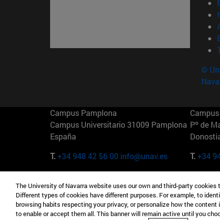
© Uni
Nava
Campus Pamplona
Campus 
Campus Universitario 31009 Pamplona
Pº de M
España
Donosti
T.
+34 948 42 56 00
info@unav.es
T.
+34 9
Campus Madrid (IESE)
Campus 
The University of Navarra website uses our own and third-party cookies 
Camino del Cerro Águila 3 28023
165 W 5
Different types of cookies have different purposes. For example, to identi
Madrid España
EE.UU
browsing habits respecting your privacy, or personalize how the content 
to enable or accept them all. This banner will remain active until you ch
T.
+34 912 11 30 00
T.
+1 64