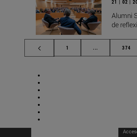
21 | 02 | 
Alumni S
de refle
Página
Páginas intermed
Págin
1
...
374
Acces