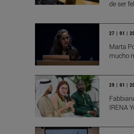
de ser fe
27 | 01 | 
Marta Po
mucho má
29 | 01 | 
Fabbiana
IRENA Y