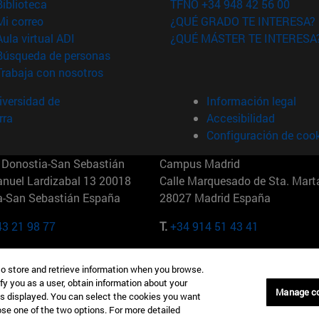
(abre en nueva ventana)
Biblioteca
TFNO +34 948 42 56 00
(abre en nueva ventana)
Mi correo
¿QUÉ GRADO TE INTERESA?
(abre en nueva ventana)
Aula virtual ADI
¿QUÉ MÁSTER TE INTERESA
(abre en nueva ventana)
Búsqueda de personas
(abre en nueva ventana)
Trabaja con nosotros
versidad de
Información legal
rra
Accesibilidad
Configuración de coo
Donostia-San Sebastián
Campus Madrid
anuel Lardizabal 13 20018
Calle Marquesado de Sta. Marta
a-San Sebastián España
28027 Madrid España
43 21 98 77
T.
+34 914 51 43 41
Nueva York (IESE)
Campus Munich (IESE)
to store and retrieve information when you browse.
7th St 10019-2201 Nueva York
Maria-Theresia-Straße 15 8167
fy you as a user, obtain information about your
Múnich Alemania
Manage c
is displayed. You can select the cookies you want
oose one of the two options. For more detailed
6 346 8850
T.
+49 89 24209790