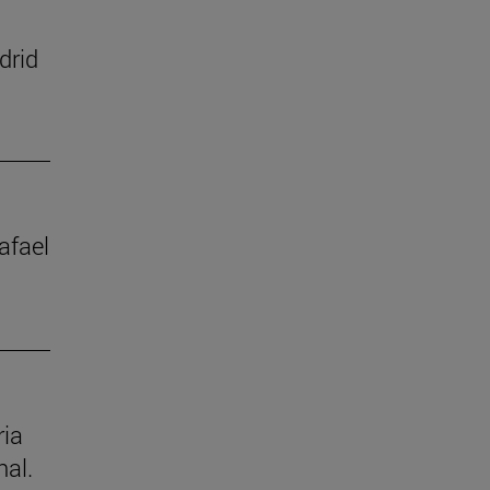
drid
afael
ria
nal.