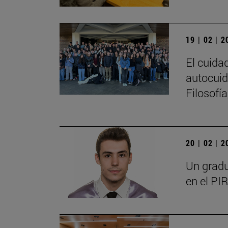
19 | 02 | 
El cuida
autocuid
Filosofí
20 | 02 | 
Un gradu
en el PIR