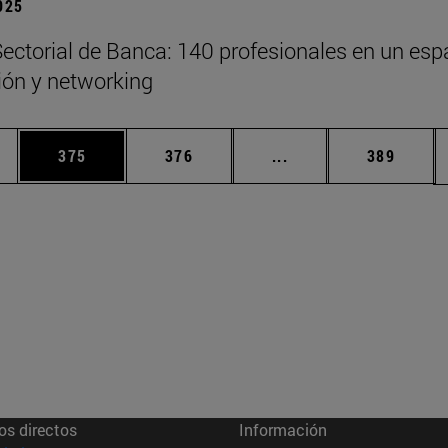
2025
ectorial de Banca: 140 profesionales en un esp
xión y networking
ias Use TAB para desplazarse.
a
Página
Página
Páginas intermedias 
Página
375
376
...
389
os directos
Información