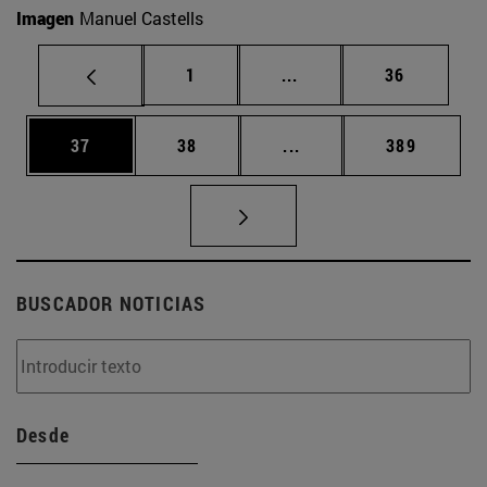
Imagen
Manuel Castells
Página
Páginas intermedias Us
Página
1
...
36
Página
Página
Páginas intermedias U
Página
37
38
...
389
BUSCADOR NOTICIAS
Desde