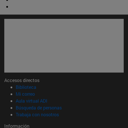
Accesos directos
(abre en nueva ventana)
Biblioteca
(abre en nueva ventana)
Mi correo
(abre en nueva ventana)
Aula virtual ADI
(abre en nueva ventana)
Búsqueda de personas
(abre en nueva ventana)
Trabaja con nosotros
Información