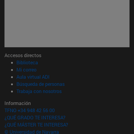
Accesos directos
(abre en nueva ventana)
Biblioteca
(abre en nueva ventana)
Mi correo
(abre en nueva ventana)
Aula virtual ADI
(abre en nueva ventana)
Búsqueda de personas
(abre en nueva ventana)
Trabaja con nosotros
Información
TFNO +34 948 42 56 00
¿QUÉ GRADO TE INTERESA?
¿QUÉ MÁSTER TE INTERESA?
© Universidad de Navarra