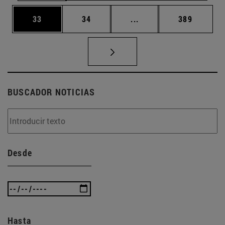
Página
Página
Páginas intermedias U
Página
33
34
...
389
BUSCADOR NOTICIAS
Desde
Hasta