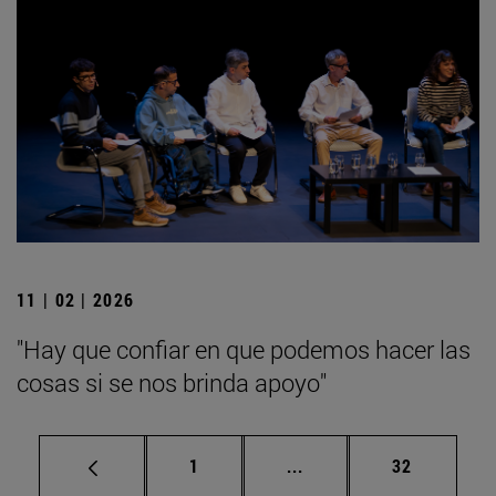
11 | 02 | 2026
"Hay que confiar en que podemos hacer las
cosas si se nos brinda apoyo"
Página
Páginas intermedias Us
Página
1
...
32