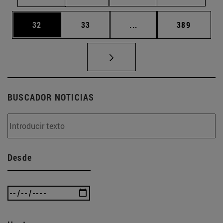
Página
Página
Páginas intermedias U
Página
32
33
...
389
BUSCADOR NOTICIAS
Desde