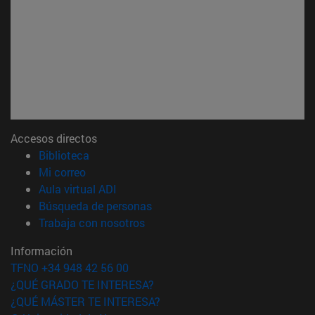
Accesos directos
(abre en nueva ventana)
Biblioteca
(abre en nueva ventana)
Mi correo
(abre en nueva ventana)
Aula virtual ADI
(abre en nueva ventana)
Búsqueda de personas
(abre en nueva ventana)
Trabaja con nosotros
Información
TFNO +34 948 42 56 00
¿QUÉ GRADO TE INTERESA?
¿QUÉ MÁSTER TE INTERESA?