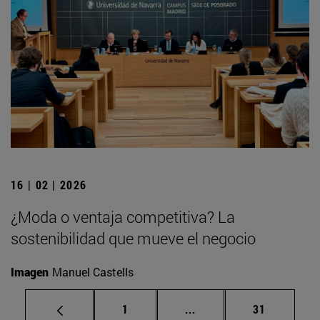
16 | 02 | 2026
¿Moda o ventaja competitiva? La
sostenibilidad que mueve el negocio
Imagen
Manuel Castells
Página
Páginas intermedias Us
Página
1
...
31