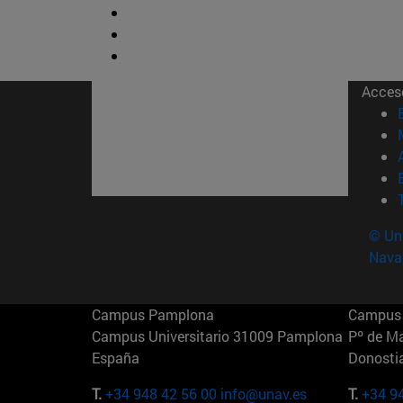
Acces
© Uni
Nava
Campus Pamplona
Campus 
Campus Universitario 31009 Pamplona
Pº de M
España
Donosti
T.
+34 948 42 56 00
info@unav.es
T.
+34 9