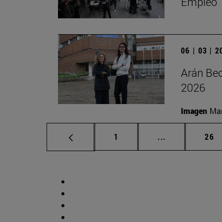
Empleo
06 | 03 | 
Arán Bec
2026
Imagen
Man
Página
Páginas interm
Pág
1
...
26