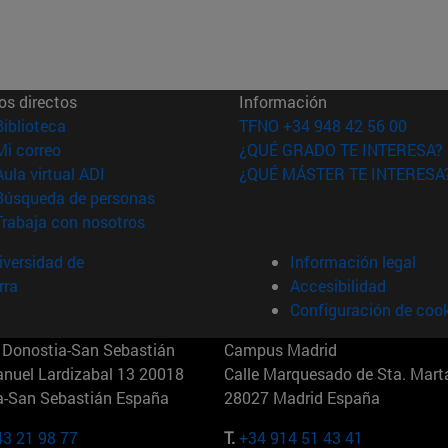
os directos
Información
(abre en nueva ventana)
Biblioteca
TFNO +34 948 42 56 00
(abre en nueva ventana)
Mi correo
¿QUÉ GRADO TE INTERESA?
(abre en nueva ventana)
Aula virtual ADI
¿QUÉ MÁSTER TE INTERESA
(abre en nueva ventana)
Búsqueda de personas
(abre en nueva ventana)
Trabaja con nosotros
versidad de
Información legal
rra
Accesibilidad
Configuración de coo
Donostia-San Sebastián
Campus Madrid
anuel Lardizabal 13 20018
Calle Marquesado de Sta. Marta
a-San Sebastián España
28027 Madrid España
43 21 98 77
T.
+34 914 51 43 41