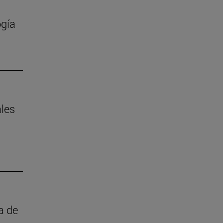
ogía
ales
a de