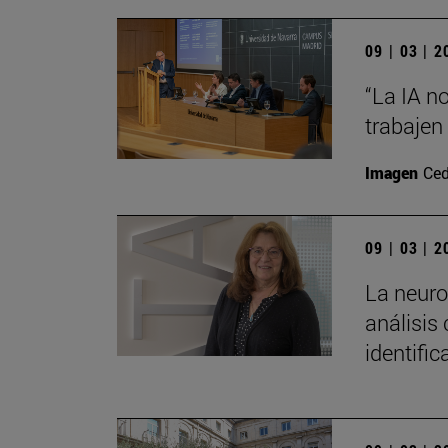
09 | 03 | 
“La IA n
trabajen
Imagen
Ced
09 | 03 | 
La neuro
análisis 
identific