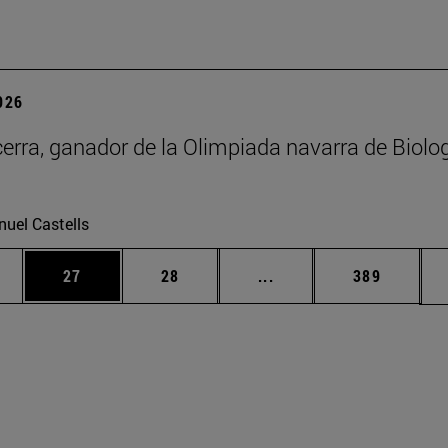
2026
erra, ganador de la Olimpiada navarra de Biolo
uel Castells
edias Use TAB para desplazarse.
ina
Página
Página
Páginas intermedias Us
Página
27
28
...
389