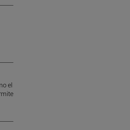
mo el
ermite