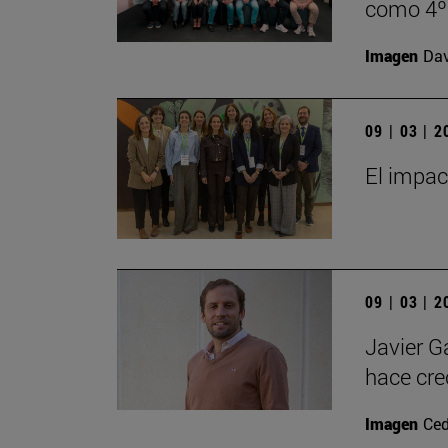
como 4º 
Imagen
Da
09 | 03 | 
El impact
09 | 03 | 
Javier G
hace crec
Imagen
Ced