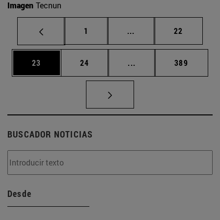
Imagen
Tecnun
Página
Páginas intermedias Us
Página
1
...
22
Página
Página
Páginas intermedias U
Página
23
24
...
389
BUSCADOR NOTICIAS
Desde