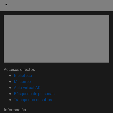
Accesos directos
(abre en nueva ventana)
Biblioteca
(abre en nueva ventana)
Mi correo
(abre en nueva ventana)
Aula virtual ADI
(abre en nueva ventana)
Búsqueda de personas
(abre en nueva ventana)
Trabaja con nosotros
Información