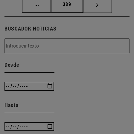
Páginas intermedias Use TAB para desplaz
Página
...
389
BUSCADOR NOTICIAS
Desde
Hasta