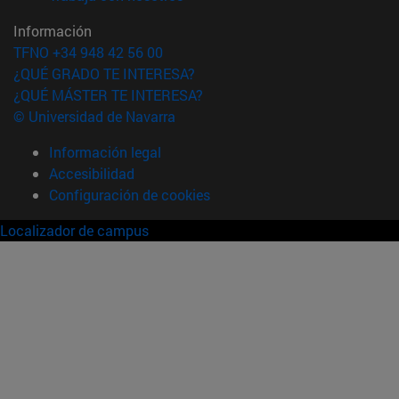
Información
TFNO +34 948 42 56 00
¿QUÉ GRADO TE INTERESA?
¿QUÉ MÁSTER TE INTERESA?
© Universidad de Navarra
Información legal
Accesibilidad
Configuración de cookies
Localizador de campus