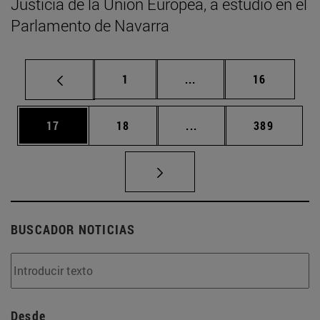
Justicia de la Unión Europea, a estudio en el
Parlamento de Navarra
Página
Páginas intermedias Us
Página
1
...
16
Página
Página
Páginas intermedias U
Página
17
18
...
389
BUSCADOR NOTICIAS
Desde