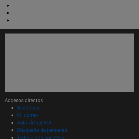
Accesos directos
(abre en nueva ventana)
Biblioteca
(abre en nueva ventana)
Mi correo
(abre en nueva ventana)
Aula virtual ADI
(abre en nueva ventana)
Búsqueda de personas
(abre en nueva ventana)
Trabaja con nosotros