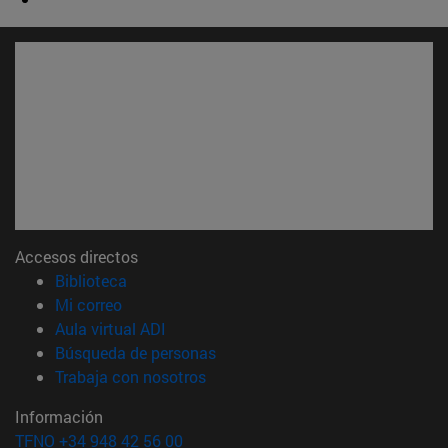
Accesos directos
(abre en nueva ventana)
Biblioteca
(abre en nueva ventana)
Mi correo
(abre en nueva ventana)
Aula virtual ADI
(abre en nueva ventana)
Búsqueda de personas
(abre en nueva ventana)
Trabaja con nosotros
Información
TFNO +34 948 42 56 00