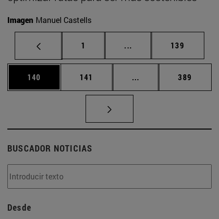
Imagen
Manuel Castells
Página
Páginas intermedias Us
Página
1
...
139
Página
Página
Páginas intermedias 
Página
140
141
...
389
BUSCADOR NOTICIAS
Desde