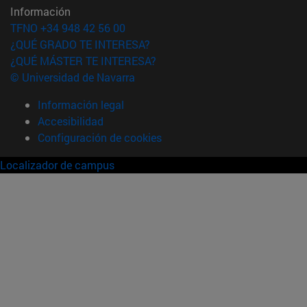
Información
TFNO +34 948 42 56 00
¿QUÉ GRADO TE INTERESA?
¿QUÉ MÁSTER TE INTERESA?
© Universidad de Navarra
Información legal
Accesibilidad
Configuración de cookies
Localizador de campus