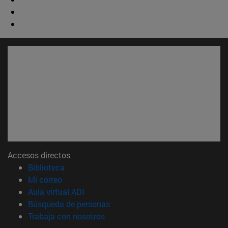
Accesos directos
(abre en nueva ventana)
Biblioteca
(abre en nueva ventana)
Mi correo
(abre en nueva ventana)
Aula virtual ADI
(abre en nueva ventana)
Búsqueda de personas
(abre en nueva ventana)
Trabaja con nosotros