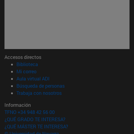
Accesos directos
(abre en nueva ventana)
Biblioteca
(abre en nueva ventana)
Mi correo
(abre en nueva ventana)
Aula virtual ADI
(abre en nueva ventana)
Búsqueda de personas
(abre en nueva ventana)
Trabaja con nosotros
Información
TFNO +34 948 42 56 00
¿QUÉ GRADO TE INTERESA?
¿QUÉ MÁSTER TE INTERESA?
© Universidad de Navarra