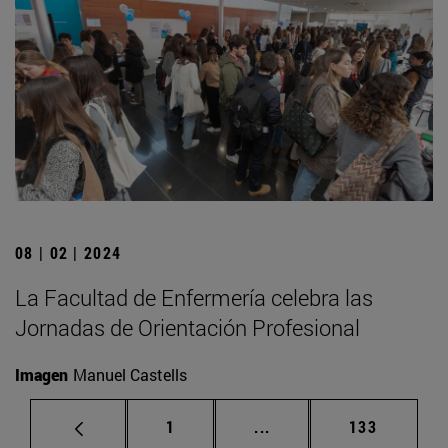
08 | 02 | 2024
La Facultad de Enfermería celebra las
Jornadas de Orientación Profesional
Imagen
Manuel Castells
Página
Páginas intermedias Us
Página
1
...
133