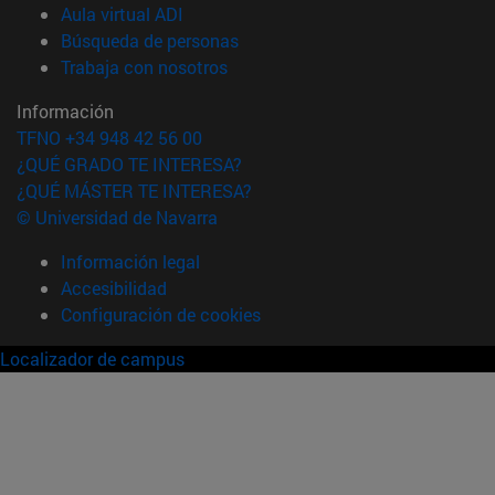
(abre en nueva ventana)
Aula virtual ADI
(abre en nueva ventana)
Búsqueda de personas
(abre en nueva ventana)
Trabaja con nosotros
Información
TFNO +34 948 42 56 00
¿QUÉ GRADO TE INTERESA?
¿QUÉ MÁSTER TE INTERESA?
© Universidad de Navarra
Información legal
Accesibilidad
Configuración de cookies
Localizador de campus