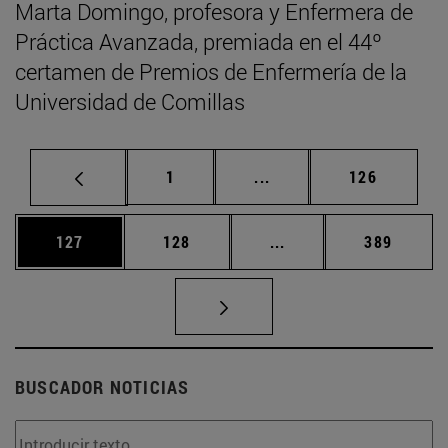
Marta Domingo, profesora y Enfermera de
Práctica Avanzada, premiada en el 44º
certamen de Premios de Enfermería de la
Universidad de Comillas
Página
Páginas intermedias Us
Página
1
...
126
Página
Página
Páginas intermedias 
Página
127
128
...
389
BUSCADOR NOTICIAS