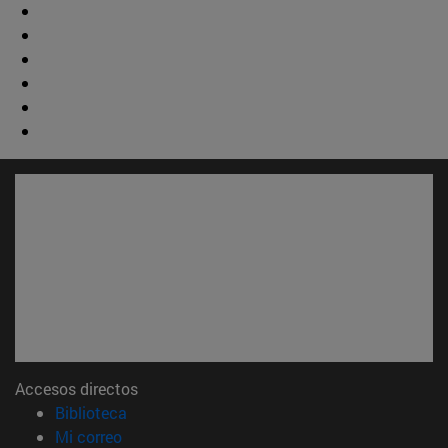
Accesos directos
(abre en nueva ventana)
Biblioteca
(abre en nueva ventana)
Mi correo