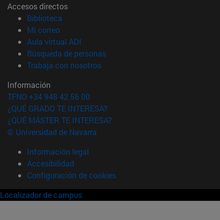
Accesos directos
(abre en nueva ventana)
Biblioteca
(abre en nueva ventana)
Mi correo
(abre en nueva ventana)
Aula virtual ADI
(abre en nueva ventana)
Búsqueda de personas
(abre en nueva ventana)
Trabaja con nosotros
Información
TFNO +34 948 42 56 00
¿QUÉ GRADO TE INTERESA?
¿QUÉ MÁSTER TE INTERESA?
© Universidad de Navarra
Información legal
Accesibilidad
Configuración de cookies
Localizador de campus