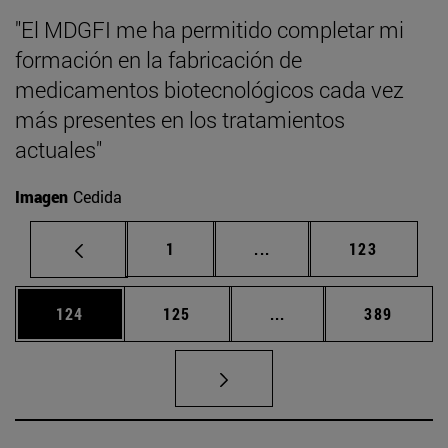
"El MDGFI me ha permitido completar mi
formación en la fabricación de
medicamentos biotecnológicos cada vez
más presentes en los tratamientos
actuales"
Imagen
Cedida
Página
Páginas intermedias Us
Página
1
...
123
Página
Página
Páginas intermedias 
Página
124
125
...
389