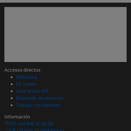
Accesos directos
(abre en nueva ventana)
Biblioteca
(abre en nueva ventana)
Mi correo
(abre en nueva ventana)
Aula virtual ADI
(abre en nueva ventana)
Búsqueda de personas
(abre en nueva ventana)
Trabaja con nosotros
Información
TFNO +34 948 42 56 00
¿QUÉ GRADO TE INTERESA?