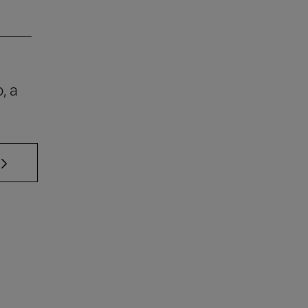
, a
 TAB para desplazarse.