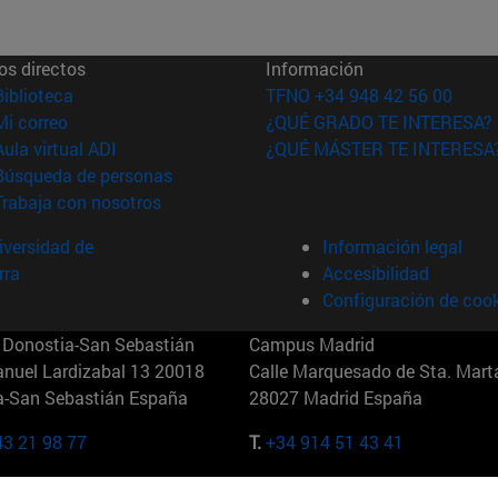
os directos
Información
(abre en nueva ventana)
Biblioteca
TFNO +34 948 42 56 00
(abre en nueva ventana)
Mi correo
¿QUÉ GRADO TE INTERESA?
(abre en nueva ventana)
Aula virtual ADI
¿QUÉ MÁSTER TE INTERESA
(abre en nueva ventana)
Búsqueda de personas
(abre en nueva ventana)
Trabaja con nosotros
versidad de
Información legal
rra
Accesibilidad
Configuración de coo
Donostia-San Sebastián
Campus Madrid
anuel Lardizabal 13 20018
Calle Marquesado de Sta. Marta
a-San Sebastián España
28027 Madrid España
43 21 98 77
T.
+34 914 51 43 41
Nueva York (IESE)
Campus Munich (IESE)