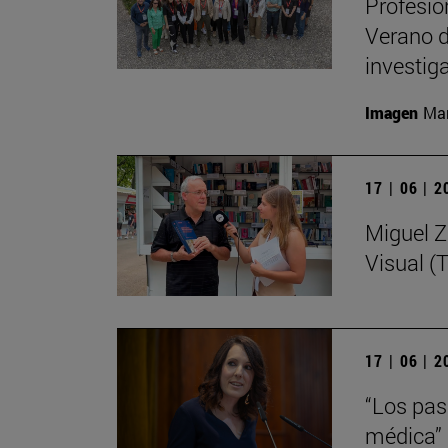
Profesio
Verano d
investig
Imagen
Man
17 | 06 | 
Miguel Zu
Visual (T
17 | 06 | 
“Los pasi
médica”