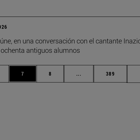
2026
eúne, en una conversación con el cantante Inazio
 ochenta antiguos alumnos
rmedias Use TAB para desplazarse.
gina
Página
Página
Páginas intermedias Use
Página
7
8
...
389