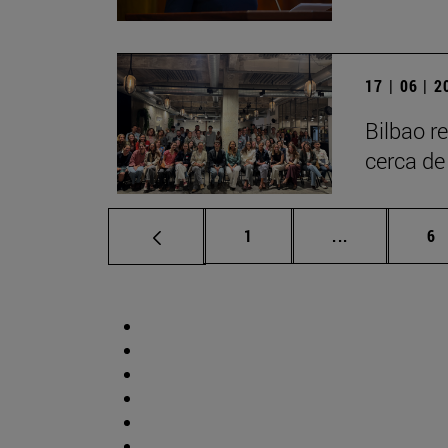
17 | 06 | 
Bilbao r
cerca de
Página
Páginas inte
Pá
1
...
6