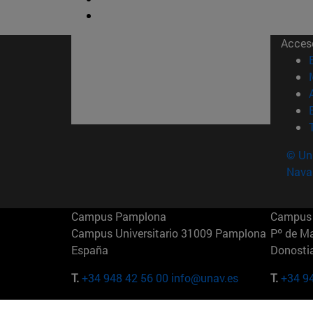
Acces
© Uni
Nava
Campus Pamplona
Campus 
Campus Universitario 31009 Pamplona
Pº de M
España
Donosti
T.
+34 948 42 56 00
info@unav.es
T.
+34 9
Campus Madrid (IESE)
Campus 