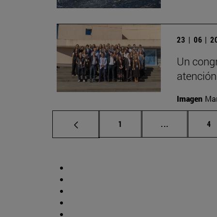
23 | 06 | 
Un congr
atención
Imagen
Man
Página
Páginas inte
Pá
1
...
4