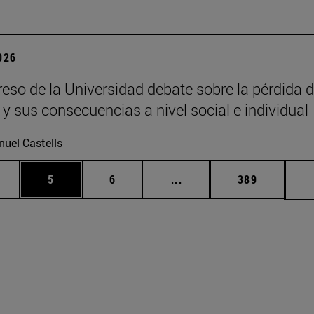
2026
eso de la Universidad debate sobre la pérdida d
 y sus consecuencias a nivel social e individual
uel Castells
rmedias Use TAB para desplazarse.
gina
Página
Página
Páginas intermedias Use
Página
5
6
...
389