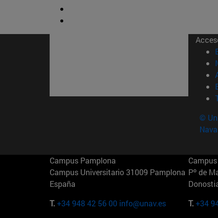
Acces
© Uni
Nava
Campus Pamplona
Campus 
Campus Universitario 31009 Pamplona
Pº de M
España
Donosti
T.
+34 948 42 56 00
info@unav.es
T.
+34 9