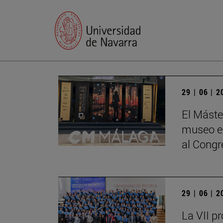
29 | 06 | 
El Máste
museo en
al Cong
29 | 06 | 
La VII p