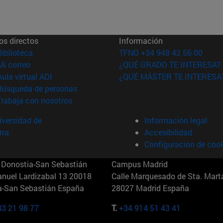
os directos
Información
(abre en nueva ventana)
Biblioteca
TFNO +34 948 42 56 00
(abre en nueva ventana)
Mi correo
¿QUÉ GRADO TE INTERESA?
(abre en nueva ventana)
Aula virtual ADI
¿QUÉ MÁSTER TE INTERESA
(abre en nueva ventana)
Búsqueda de personas
(abre en nueva ventana)
Trabaja con nosotros
versidad de
Información legal
rra
Accesibilidad
Configuración de coo
Donostia-San Sebastián
Campus Madrid
anuel Lardizabal 13 20018
Calle Marquesado de Sta. Marta
a-San Sebastián España
28027 Madrid España
43 21 98 77
T.
+34 914 51 43 41