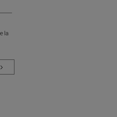
e la
 TAB para desplazarse.