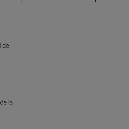
d de
de la
a