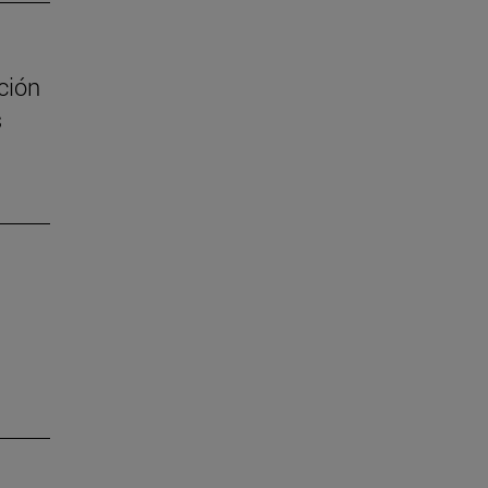
ción
s