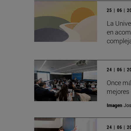
25 | 06 | 
La Unive
en acomp
complej
24 | 06 | 
Once más
mejores 
Imagen
Jos
24 | 06 | 