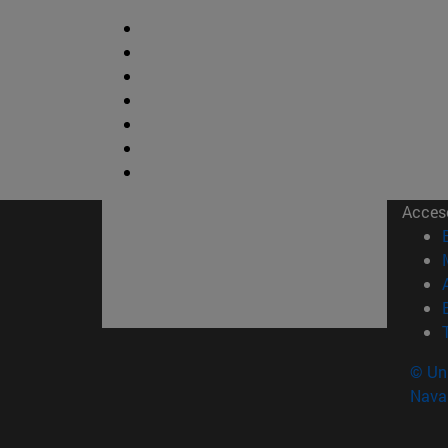
Acces
© Uni
Nava