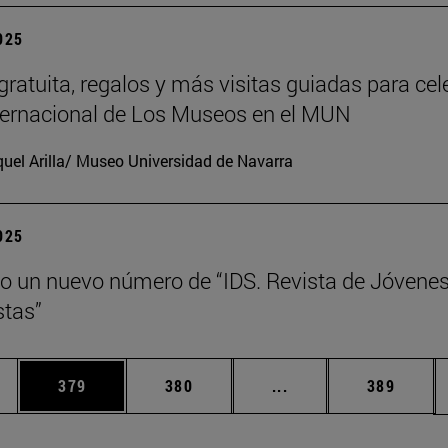
2025
gratuita, regalos y más visitas guiadas para cel
nternacional de Los Museos en el MUN
uel Arilla/ Museo Universidad de Navarra
2025
o un nuevo número de “IDS. Revista de Jóvene
tas”
ias Use TAB para desplazarse.
a
Página
Página
Páginas intermedias 
Página
379
380
...
389