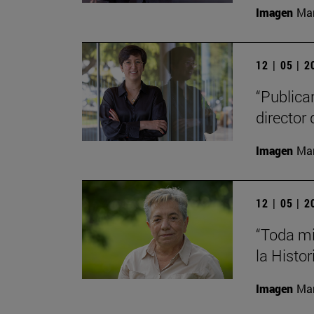
Imagen
Man
12 | 05 | 
“Publica
director 
Imagen
Man
12 | 05 | 
“Toda mi
la Histor
Imagen
Man