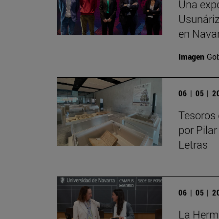
Una expo
Usunáriz 
en Nava
Imagen
Gob
06 | 05 | 
Tesoros 
por Pilar
Letras
06 | 05 | 
La Herma