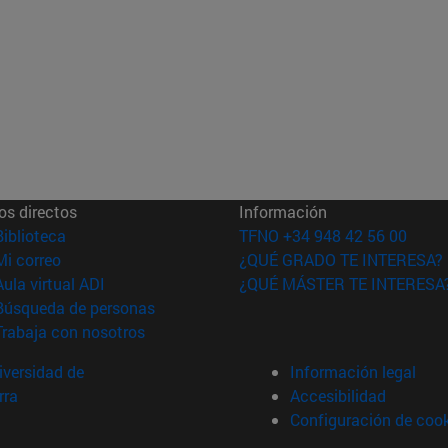
os directos
Información
(abre en nueva ventana)
Biblioteca
TFNO +34 948 42 56 00
(abre en nueva ventana)
Mi correo
¿QUÉ GRADO TE INTERESA?
(abre en nueva ventana)
Aula virtual ADI
¿QUÉ MÁSTER TE INTERESA
(abre en nueva ventana)
Búsqueda de personas
(abre en nueva ventana)
Trabaja con nosotros
versidad de
Información legal
rra
Accesibilidad
Configuración de coo