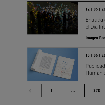
12 | 05 | 
Entrada 
el Día I
Imagen
Raq
15 | 05 | 
Publicad
Humanis
Página
Páginas intermed
Págin
1
...
378