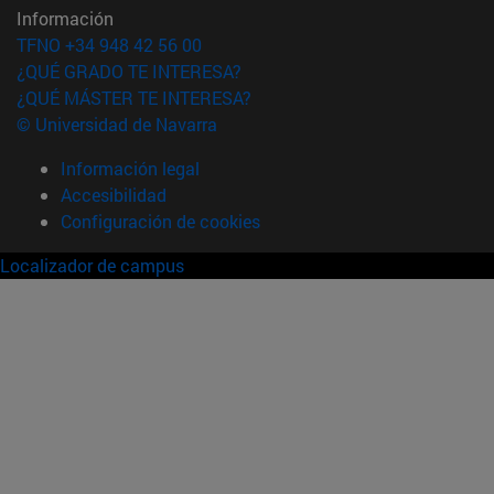
Información
TFNO +34 948 42 56 00
¿QUÉ GRADO TE INTERESA?
¿QUÉ MÁSTER TE INTERESA?
© Universidad de Navarra
Información legal
Accesibilidad
Configuración de cookies
Localizador de campus