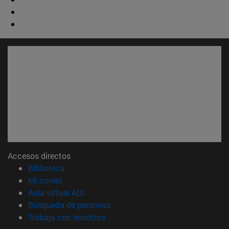
Accesos directos
(abre en nueva ventana)
Biblioteca
(abre en nueva ventana)
Mi correo
(abre en nueva ventana)
Aula virtual ADI
(abre en nueva ventana)
Búsqueda de personas
(abre en nueva ventana)
Trabaja con nosotros