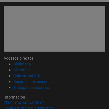
Accesos directos
(abre en nueva ventana)
Biblioteca
(abre en nueva ventana)
Mi correo
(abre en nueva ventana)
Aula virtual ADI
(abre en nueva ventana)
Búsqueda de personas
(abre en nueva ventana)
Trabaja con nosotros
Información
TFNO +34 948 42 56 00
¿QUÉ GRADO TE INTERESA?