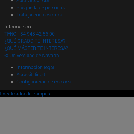
Aula virtual ADI
(abre en nueva ventana)
Búsqueda de personas
(abre en nueva ventana)
Trabaja con nosotros
Información
TFNO +34 948 42 56 00
¿QUÉ GRADO TE INTERESA?
¿QUÉ MÁSTER TE INTERESA?
© Universidad de Navarra
Información legal
Accesibilidad
Configuración de cookies
Localizador de campus