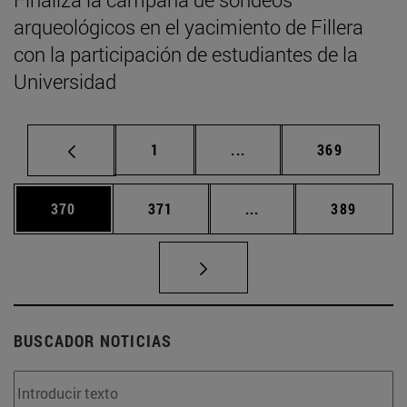
arqueológicos en el yacimiento de Fillera
con la participación de estudiantes de la
Universidad
Página
Páginas intermedias Us
Página
1
...
369
Página
Página
Páginas intermedias 
Página
370
371
...
389
BUSCADOR NOTICIAS