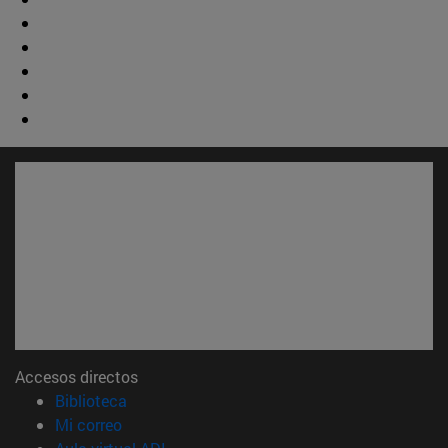
Accesos directos
(abre en nueva ventana)
Biblioteca
(abre en nueva ventana)
Mi correo
(abre en nueva ventana)