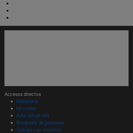
Accesos directos
(abre en nueva ventana)
Biblioteca
(abre en nueva ventana)
Mi correo
(abre en nueva ventana)
Aula virtual ADI
(abre en nueva ventana)
Búsqueda de personas
(abre en nueva ventana)
Trabaja con nosotros