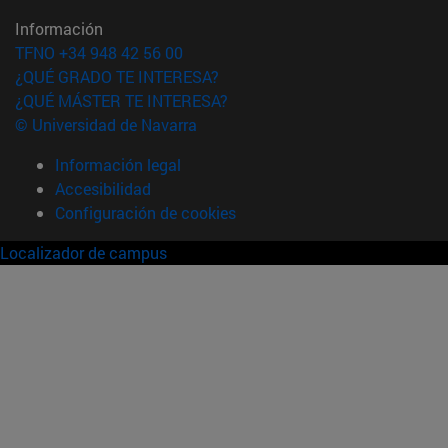
Información
TFNO +34 948 42 56 00
¿QUÉ GRADO TE INTERESA?
¿QUÉ MÁSTER TE INTERESA?
© Universidad de Navarra
Información legal
Accesibilidad
Configuración de cookies
Localizador de campus