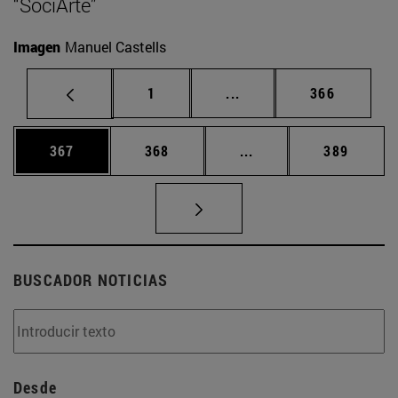
“SociArte”
Imagen
Manuel Castells
Página
Páginas intermedias Us
Página
1
...
366
Página
Página
Páginas intermedias 
Página
367
368
...
389
BUSCADOR NOTICIAS
Desde