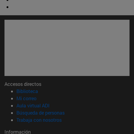
Accesos directos
(abre en nueva ventana)
Biblioteca
(abre en nueva ventana)
Mi correo
(abre en nueva ventana)
Aula virtual ADI
(abre en nueva ventana)
Búsqueda de personas
(abre en nueva ventana)
Trabaja con nosotros
Información