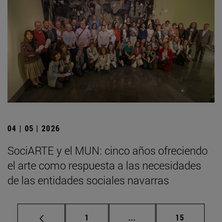
04 | 05 | 2026
SociARTE y el MUN: cinco años ofreciendo
el arte como respuesta a las necesidades
de las entidades sociales navarras
Página
Páginas intermedias Us
Página
1
...
15