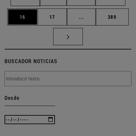
Página
Página
Páginas intermedias U
Página
16
17
...
389
BUSCADOR NOTICIAS
Desde