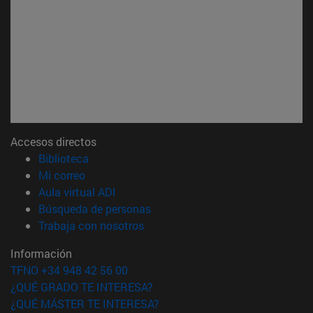
Accesos directos
(abre en nueva ventana)
Biblioteca
(abre en nueva ventana)
Mi correo
(abre en nueva ventana)
Aula virtual ADI
(abre en nueva ventana)
Búsqueda de personas
(abre en nueva ventana)
Trabaja con nosotros
Información
TFNO +34 948 42 56 00
¿QUÉ GRADO TE INTERESA?
¿QUÉ MÁSTER TE INTERESA?