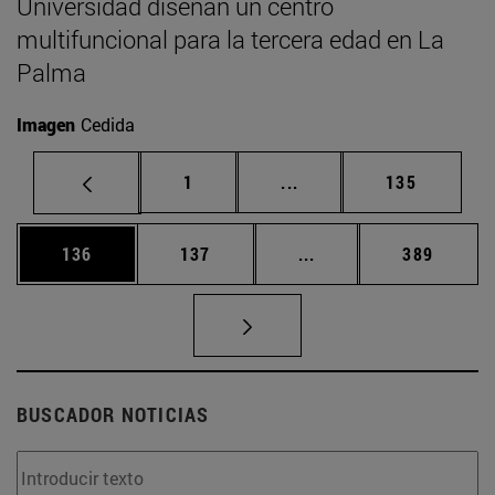
Universidad diseñan un centro
multifuncional para la tercera edad en La
Palma
Imagen
Cedida
Página
Páginas intermedias Us
Página
1
...
135
Página
Página
Páginas intermedias 
Página
136
137
...
389
BUSCADOR NOTICIAS