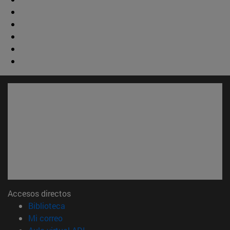
Accesos directos
(abre en nueva ventana)
Biblioteca
(abre en nueva ventana)
Mi correo
(abre en nueva ventana)