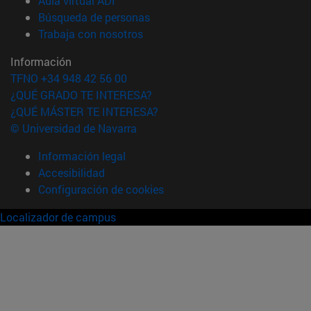
Aula virtual ADI
(abre en nueva ventana)
Búsqueda de personas
(abre en nueva ventana)
Trabaja con nosotros
Información
TFNO +34 948 42 56 00
¿QUÉ GRADO TE INTERESA?
¿QUÉ MÁSTER TE INTERESA?
© Universidad de Navarra
Información legal
Accesibilidad
Configuración de cookies
Localizador de campus