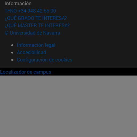
Información
TFNO +34 948 42 56 00
¿QUÉ GRADO TE INTERESA?
¿QUÉ MÁSTER TE INTERESA?
© Universidad de Navarra
Información legal
Accesibilidad
Configuración de cookies
Localizador de campus