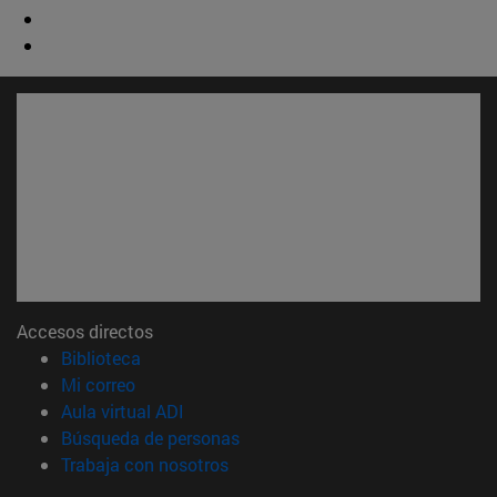
Accesos directos
(abre en nueva ventana)
Biblioteca
(abre en nueva ventana)
Mi correo
(abre en nueva ventana)
Aula virtual ADI
(abre en nueva ventana)
Búsqueda de personas
(abre en nueva ventana)
Trabaja con nosotros