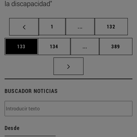
la discapacidad"
Página
Páginas intermedias Us
Página
1
...
132
Página
Página
Páginas intermedias 
Página
133
134
...
389
BUSCADOR NOTICIAS
Desde