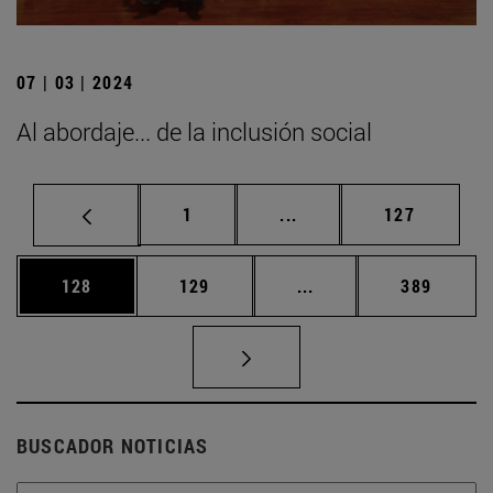
07 | 03 | 2024
Al abordaje... de la inclusión social
Página
Páginas intermedias Us
Página
1
...
127
Página
Página
Páginas intermedias 
Página
128
129
...
389
BUSCADOR NOTICIAS