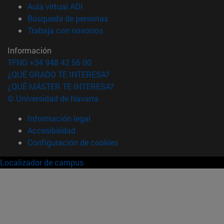
(abre en nueva ventana)
Aula virtual ADI
(abre en nueva ventana)
Búsqueda de personas
(abre en nueva ventana)
Trabaja con nosotros
Información
TFNO +34 948 42 56 00
¿QUÉ GRADO TE INTERESA?
¿QUÉ MÁSTER TE INTERESA?
© Universidad de Navarra
Información legal
Accesibilidad
Configuración de cookies
Localizador de campus