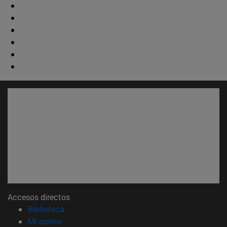
Accesos directos
(abre en nueva ventana)
Biblioteca
(abre en nueva ventana)
Mi correo