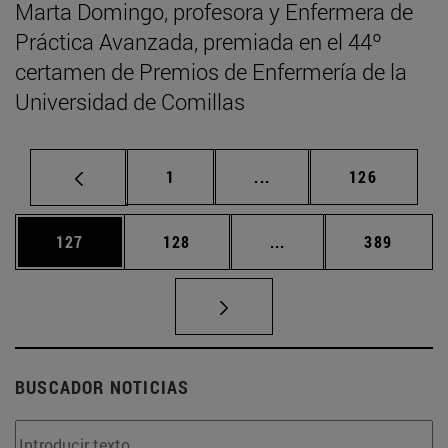
Marta Domingo, profesora y Enfermera de
Práctica Avanzada, premiada en el 44º
certamen de Premios de Enfermería de la
Universidad de Comillas
Página
Páginas intermedias Us
Página
1
...
126
Página
Página
Páginas intermedias 
Página
127
128
...
389
BUSCADOR NOTICIAS