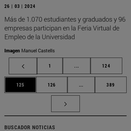
26 | 03 | 2024
Más de 1.070 estudiantes y graduados y 96
empresas participan en la Feria Virtual de
Empleo de la Universidad
Imagen
Manuel Castells
Página
Páginas intermedias Us
Página
1
...
124
Página
Página
Páginas intermedias 
Página
125
126
...
389
BUSCADOR NOTICIAS