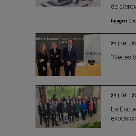
de alergi
Imagen
Ced
24 | 04 | 
“Necesit
24 | 04 | 
La Escue
exposici