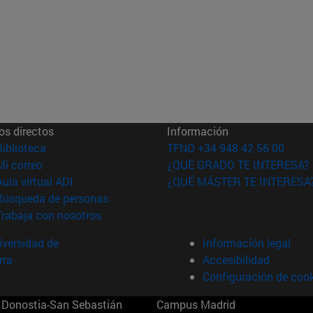
os directos
Información
(abre en nueva ventana)
Biblioteca
TFNO +34 948 42 56 00
(abre en nueva ventana)
Mi correo
¿QUÉ GRADO TE INTERESA?
(abre en nueva ventana)
Aula virtual ADI
¿QUÉ MÁSTER TE INTERESA
(abre en nueva ventana)
Búsqueda de personas
(abre en nueva ventana)
Trabaja con nosotros
versidad de
Información legal
rra
Accesibilidad
Configuración de coo
Donostia-San Sebastián
Campus Madrid