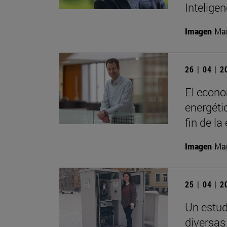
Inteligen
Imagen
Man
26 | 04 | 
El econo
energéti
fin de la
Imagen
Man
25 | 04 | 
Un estud
diversas