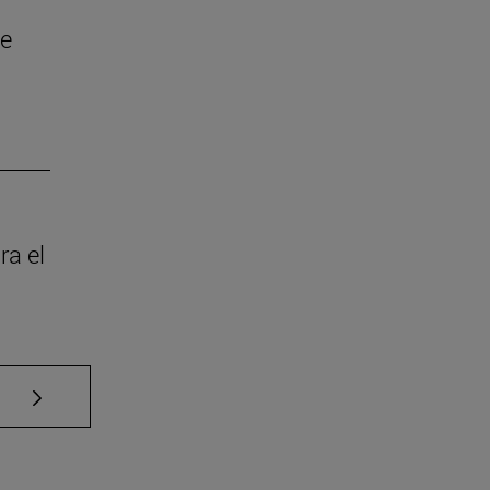
ue
ra el
Use TAB para desplazarse.