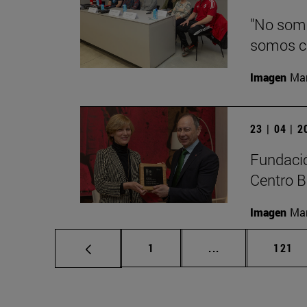
"No somo
somos c
Imagen
Man
23 | 04 | 
Fundació
Centro B
Imagen
Man
Página
Páginas intermed
Págin
1
...
121