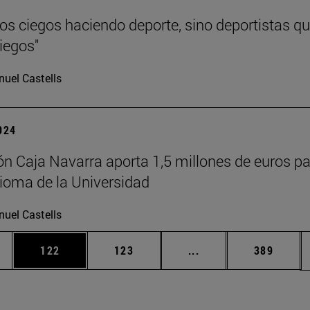
s ciegos haciendo deporte, sino deportistas q
iegos"
uel Castells
2024
n Caja Navarra aporta 1,5 millones de euros pa
ioma de la Universidad
uel Castells
ias Use TAB para desplazarse.
a
Página
Página
Páginas intermedias 
Página
122
123
...
389