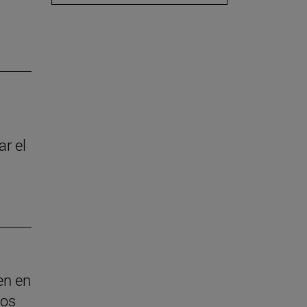
r el
en en
sos