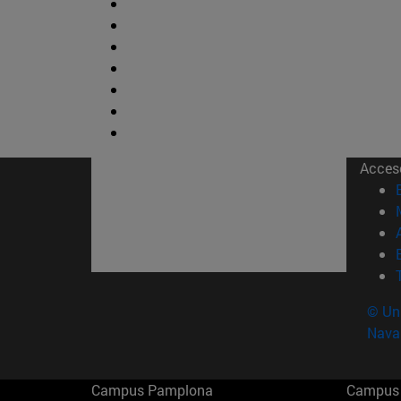
Acces
© Uni
Nava
Campus Pamplona
Campus 