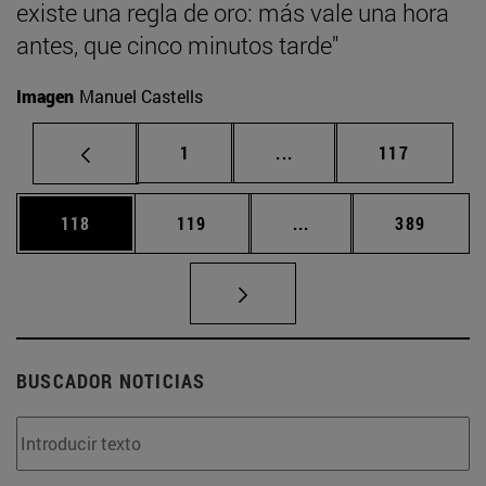
existe una regla de oro: más vale una hora
antes, que cinco minutos tarde"
Imagen
Manuel Castells
Página
Páginas intermedias Us
Página
1
...
117
Página
Página
Páginas intermedias 
Página
118
119
...
389
BUSCADOR NOTICIAS