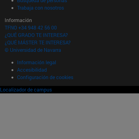
Búsqueda de personas
(abre en nueva ventana)
Trabaja con nosotros
Información
TFNO +34 948 42 56 00
¿QUÉ GRADO TE INTERESA?
¿QUÉ MÁSTER TE INTERESA?
© Universidad de Navarra
Información legal
Accesibilidad
Configuración de cookies
Localizador de campus