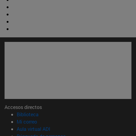
Accesos directos
(abre en nueva ventana)
Biblioteca
(abre en nueva ventana)
Mi correo
(abre en nueva ventana)
Aula virtual ADI
(abre en nueva ventana)